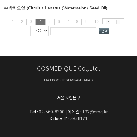
수박씨오일 (Citrullus Lanatus (Watermelon) Seed Oil)
1
2
3
4
5
6
7
8
9
10
COSMEDIQUE Co.,Ltd.
FACEBOOK
INSTAGRAM
KAKAO
서울 사업본부
Tel :
02-569-8300
| 이메일 :
122@cmq.kr
Kakao ID :
ddell171