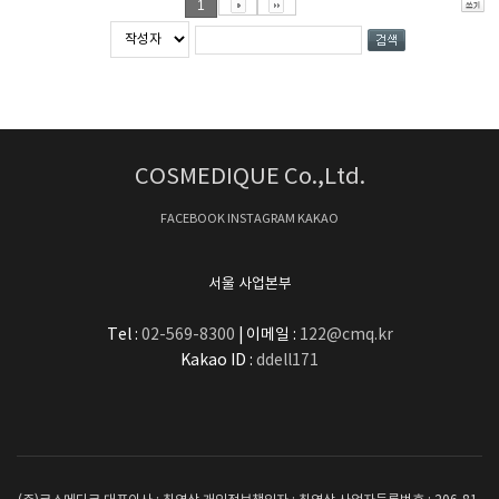
1
COSMEDIQUE Co.,Ltd.
FACEBOOK
INSTAGRAM
KAKAO
서울 사업본부
Tel :
02-569-8300
| 이메일 :
122@cmq.kr
Kakao ID :
ddell171