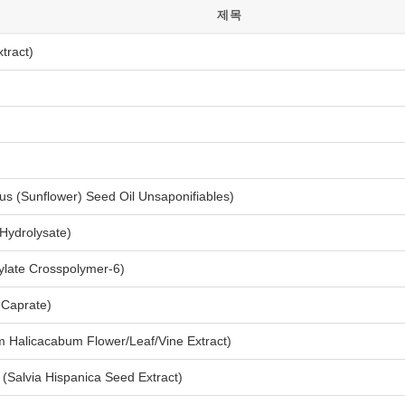
제목
ract)
nflower) Seed Oil Unsaponifiables)
rolysate)
 Crosspolymer-6)
aprate)
cacabum Flower/Leaf/Vine Extract)
Hispanica Seed Extract)