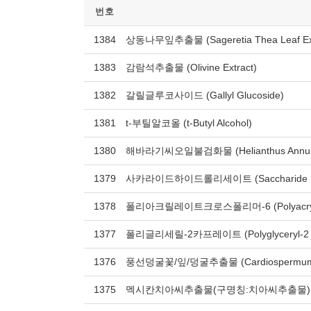
번호
1384
상동나무잎추출물 (Sageretia Thea Leaf Ext
1383
감람석추출물 (Olivine Extract)
1382
갈릴글루코사이드 (Gallyl Glucoside)
1381
t-부틸알코올 (t-Butyl Alcohol)
1380
해바라기씨오일불검화물 (Helianthus Annuus (Su
1379
사카라이드하이드롤리세이트 (Saccharide Hyd
1378
폴리아크릴레이트크로스폴리머-6 (Polyacrylate
1377
폴리글리세릴-2카프레이트 (Polyglyceryl-2 C
1376
풍선덩굴꽃/잎/덩굴추출물 (Cardiospermum Hali
1375
멕시칸치아씨추출물(구명칭:치아씨추출물) (Salvia 