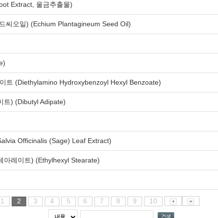
oot Extract, 울금추출물)
Echium Plantagineum Seed Oil)
e)
lamino Hydroxybenzoyl Hexyl Benzoate)
butyl Adipate)
icinalis (Sage) Leaf Extract)
(Ethylhexyl Stearate)
1
2
3
4
5
6
7
8
9
10