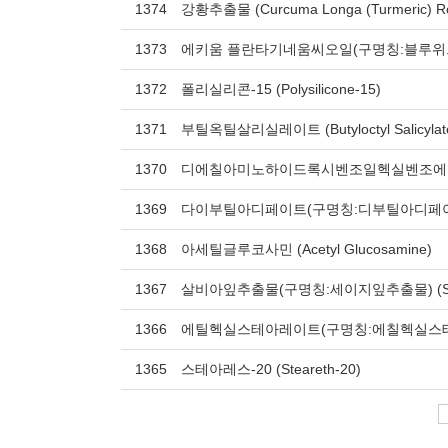
1374
강황추출물 (Curcuma Longa (Turmeric) R
1373
에키움 플란타기네움씨오일(구명칭:블루위드씨오일) (
1372
폴리실리콘-15 (Polysilicone-15)
1371
부틸옥틸살리실레이트 (Butyloctyl Salicylat
1370
디에칠아미노하이드록시벤조일헥실벤조에이트 (Diethy
1369
다이부틸아디페이트(구명칭:디부틸아디페이트) (Di
1368
아세틸글루코사민 (Acetyl Glucosamine)
1367
살비아잎추출물(구명칭:세이지잎추출물) (Salvia Off
1366
에틸헥실스테아레이트(구명칭:에칠헥실스테아레이트) 
1365
스테아레스-20 (Steareth-20)