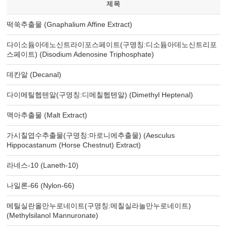
제목
떡쑥추출물 (Gnaphalium Affine Extract)
다이소듐아데노신트라이포스페이트(구명칭:디소듐아데노신트리포
스페이트) (Disodium Adenosine Triphosphate)
데칸알 (Decanal)
다이메틸헵텐알(구명칭:디메칠헵텐알) (Dimethyl Heptenal)
맥아추출물 (Malt Extract)
가시칠엽수추출물(구명칭:마로니에추출물) (Aesculus
Hippocastanum (Horse Chestnut) Extract)
라네스-10 (Laneth-10)
나일론-66 (Nylon-66)
메틸실란올만누로네이트(구명칭:메칠실라놀만누로네이트)
(Methylsilanol Mannuronate)