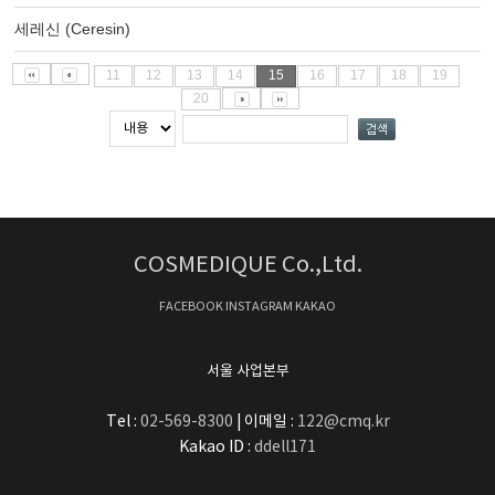
세레신 (Ceresin)
11
12
13
14
15
16
17
18
19
20
COSMEDIQUE Co.,Ltd.
FACEBOOK
INSTAGRAM
KAKAO
서울 사업본부
Tel :
02-569-8300
| 이메일 :
122@cmq.kr
Kakao ID :
ddell171