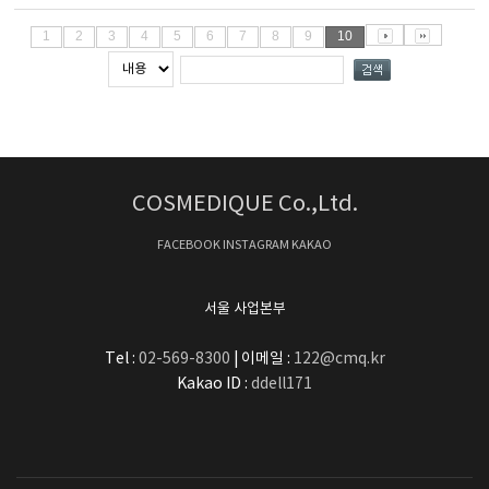
1
2
3
4
5
6
7
8
9
10
COSMEDIQUE Co.,Ltd.
FACEBOOK
INSTAGRAM
KAKAO
서울 사업본부
Tel :
02-569-8300
| 이메일 :
122@cmq.kr
Kakao ID :
ddell171