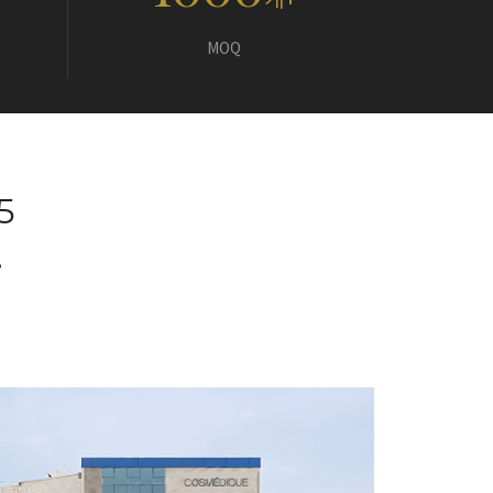
개+
MOQ
5
,