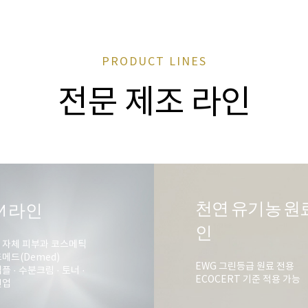
PRODUCT LINES
전문 제조 라인
천연 유기농 원
M
라인
인
 자체 피부과 코스메틱
메드(Demed)
EWG 그린등급 원료 전용
플 · 수분크림 · 토너 ·
ECOCERT 기준 적용 가능
인업