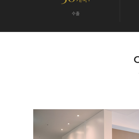
개국+
수출