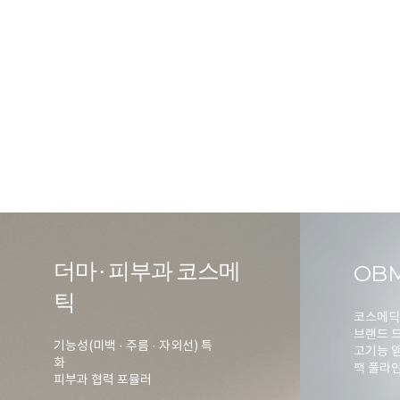
더마 · 피부과 코스메
OB
틱
코스메딕
브랜드 드
기능성(미백 · 주름 · 자외선) 특
고기능 앰
화
팩 풀라
피부과 협력 포뮬러