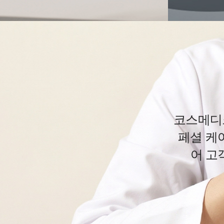
코스메디
페셜 케
어 고