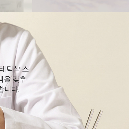
테틱샵 스
템을 갖추
합니다.