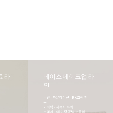
료 라
베이스 메이크업 라
인
쿠션 · 파운데이션 · BB크림 전
문
커버력 · 지속력 특화
초미세 그라인딩 공법 포뮬러